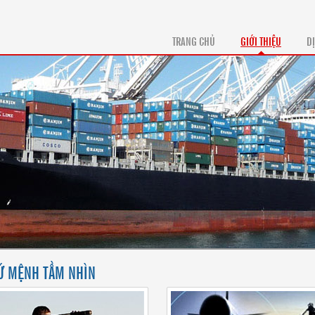
TRANG CHỦ
GIỚI THIỆU
D
Ứ MỆNH TẦM NHÌN