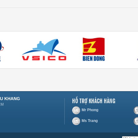
HỖ TRỢ KHÁCH HÀNG
ÂU KHANG
HCM
Mr Phong
Ms Trang