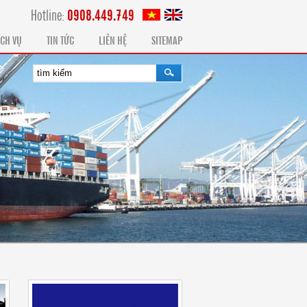
Hotline:
0908.449.749
ỊCH VỤ
TIN TỨC
LIÊN HỆ
SITEMAP