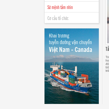
Sứ mệnh tầm nhìn
Cơ cấu tổ chức
T
Tr
ho
đó
bộ
tr