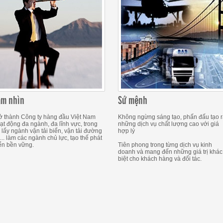
ầm nhìn
Sứ mệnh
ở thành Công ty hàng đầu Việt Nam
Không ngừng sáng tạo, phấn đấu tạo 
ạt động đa ngành, đa lĩnh vực, trong
những dịch vụ chất lượng cao với giá
 lấy ngành vận tải biển, vận tải đường
hợp lý
... làm các ngành chủ lực, tạo thế phát
iển bền vững.
Tiên phong trong từng dịch vụ kinh
doanh và mang đến những giá trị khác
biệt cho khách hàng và đối tác.