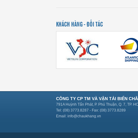
KHÁCH HÀNG - ĐỐI TÁC
CÔNG TY CP TM VÀ VẬN TẢI BIỂN CH
791A Huỳnh Tấn Phát, P. Phú Thuận, Q. 7, TP. 
Tel: (08) 3773.8287 - Fax: (08) 3773.8289
Email: info@chaukhang.vn