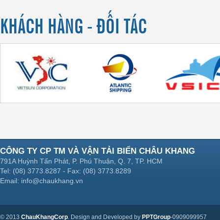
KHÁCH HÀNG - ĐỐI TÁC
CÔNG TY CP TM VÀ VẬN TẢI BIỂN CHÂU KHANG
791A Huỳnh Tấn Phát, P. Phú Thuận, Q. 7, TP. HCM
Tel: (08) 3773.8287 - Fax: (08) 3773.8289
Email: info@chaukhang.vn
© 2013
ChauKhangCorp
. Design and Developed by
PPTGroup
-0909099957