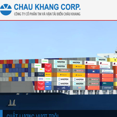
CHẤT LƯỢNG VƯỢT TRỘI