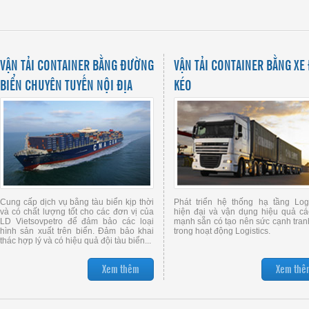
VẬN TẢI CONTAINER BẰNG ĐƯỜNG
VẬN TẢI CONTAINER BẰNG XE
BIỂN CHUYÊN TUYẾN NỘI ĐỊA
KÉO
Cung cấp dịch vụ bằng tàu biển kịp thời
Phát triển hệ thống hạ tầng Logi
và có chất lượng tốt cho các đơn vị của
hiện đại và vận dụng hiệu quả cá
LD Vietsovpetro để đảm bảo các loại
mạnh sẵn có tạo nên sức cạnh tran
hình sản xuất trên biển. Đảm bảo khai
trong hoạt động Logistics.
thác hợp lý và có hiệu quả đội tàu biển...
Xem thêm
Xem thê